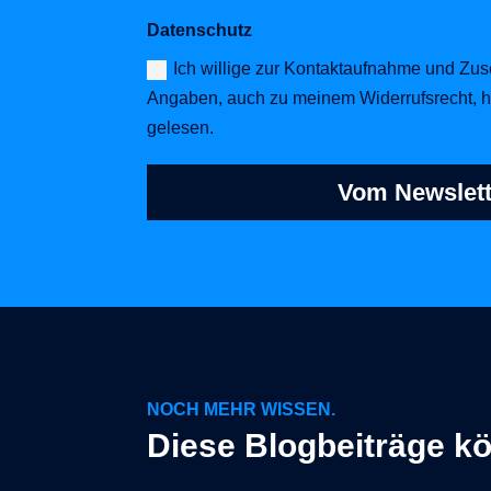
Datenschutz
Ich willige zur Kontaktaufnahme und Zus
Angaben, auch zu meinem Widerrufsrecht, h
gelesen.
Vom Newslette
NOCH MEHR WISSEN.
Diese Blogbeiträge kö