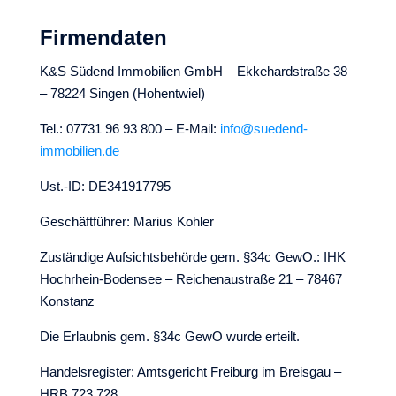
Firmendaten
K&S Südend Immobilien GmbH – Ekkehardstraße 38
– 78224 Singen (Hohentwiel)
Tel.: 07731 96 93 800 – E-Mail:
info@suedend-
immobilien.de
Ust.-ID: DE341917795
Geschäftführer: Marius Kohler
Zuständige Aufsichtsbehörde gem. §34c GewO.: IHK
Hochrhein-Bodensee – Reichenaustraße 21 – 78467
Konstanz
Die Erlaubnis gem. §34c GewO wurde erteilt.
Handelsregister: Amtsgericht Freiburg im Breisgau –
HRB 723 728