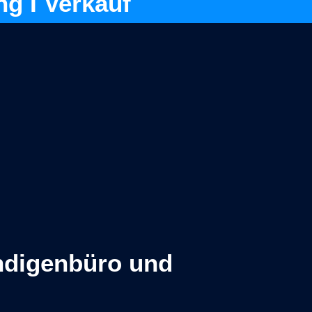
ng
I
Verkauf
ndigenbüro und