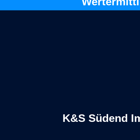
Wertermitt
K&S Südend Im