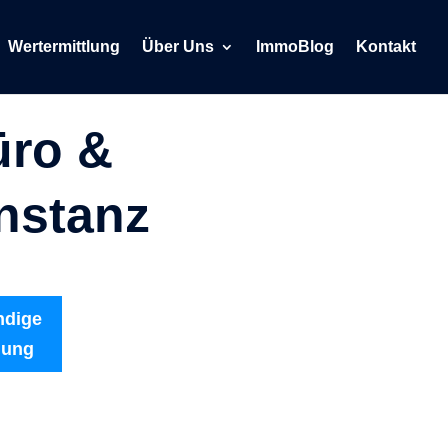
Wertermittlung
Über Uns
ImmoBlog
Kontakt
üro &
nstanz
ndige
lung