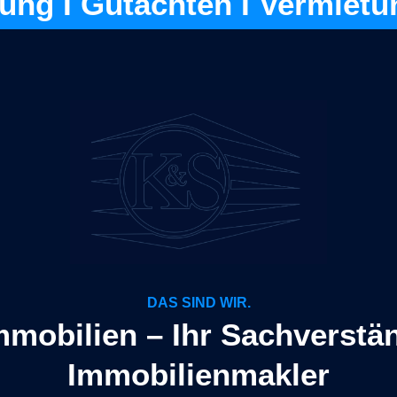
lung
I
Gutachten
I
Vermietu
DAS SIND WIR.
mobilien – Ihr Sachverstä
Immobilienmakler