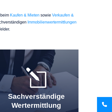
r beim
Kaufen & Mieten
sowie
Verkaufen &
achverständigen
Immobilienwertermittlungen
elder.
l
Sachverständige
Wertermittlung