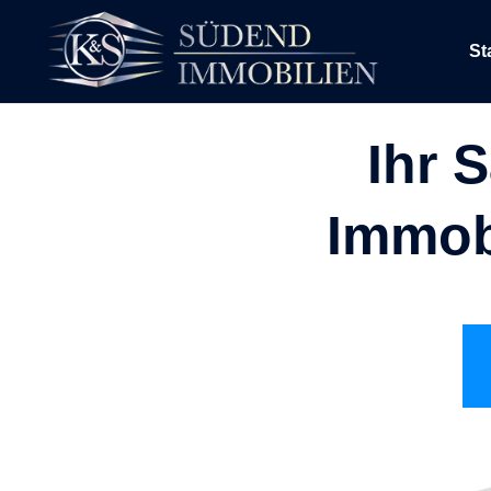
St
Ihr 
Immob