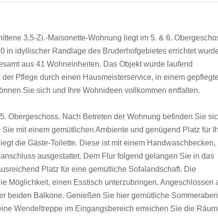
nittene 3,5-Zi.-Maisonette-Wohnung liegt im 5. & 6. Obergescho
 in idyllischer Randlage des Bruderhofgebietes errichtet wurd
esamt aus 41 Wohneinheiten. Das Objekt wurde laufend
k der Pflege durch einen Hausmeisterservice, in einem gepflegt
können Sie sich und Ihre Wohnideen vollkommen entfalten.
5. Obergeschoss. Nach Betreten der Wohnung befinden Sie si
 Sie mit einem gemütlichen Ambiente und genügend Platz für I
iegt die Gäste-Toilette. Diese ist mit einem Handwaschbecken,
nschluss ausgestattet. Dem Flur folgend gelangen Sie in das
sreichend Platz für eine gemütliche Sofalandschaft. Die
e Möglichkeit, einen Esstisch unterzubringen. Angeschlossen 
der beiden Balkone. Genießen Sie hier gemütliche Sommerabe
 eine Wendeltreppe im Eingangsbereich erreichen Sie die Räum