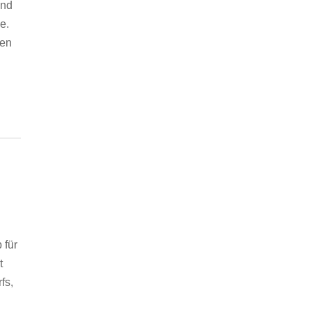
und
e.
ten
 für
t
fs,