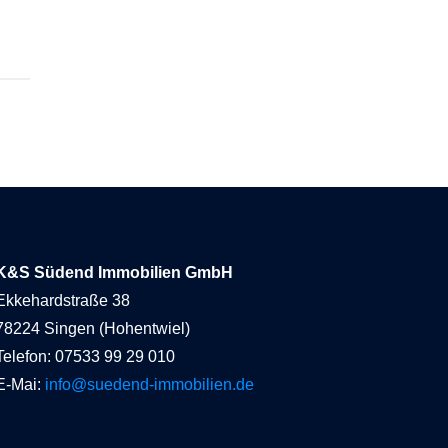
K&S Südend Immobilien GmbH
Ekkehardstraße 38
78224 Singen (Hohentwiel)
Telefon: 07533 99 29 010
E-Mai:
info@suedend-immobilien.de