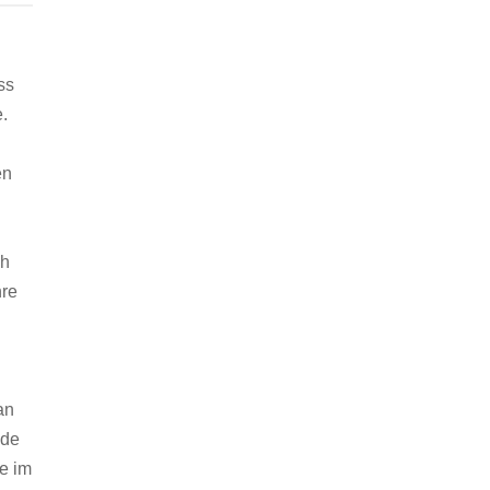
ss
e.
en
ch
hre
an
nde
e im