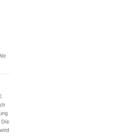
Wir
€
uch
zung
. Die
wird