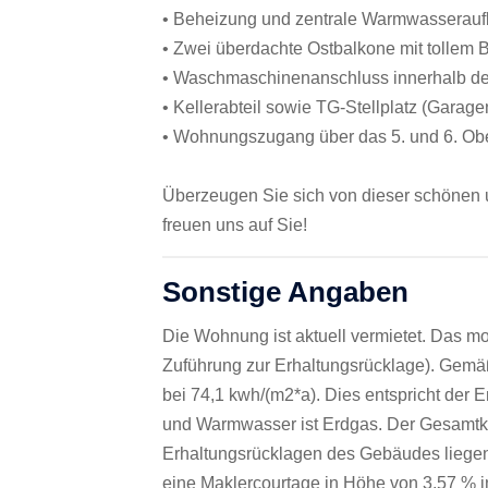
• Beheizung und zentrale Warmwasseraufb
• Zwei überdachte Ostbalkone mit tollem B
• Waschmaschinenanschluss innerhalb d
• Kellerabteil sowie TG-Stellplatz (Garage
• Wohnungszugang über das 5. und 6. Ob
Überzeugen Sie sich von dieser schönen 
freuen uns auf Sie!
Sonstige Angaben
Die Wohnung ist aktuell vermietet. Das mo
Zuführung zur Erhaltungsrücklage). Gemä
bei 74,1 kwh/(m2*a). Dies entspricht der 
und Warmwasser ist Erdgas. Der Gesamtkau
Erhaltungsrücklagen des Gebäudes liegen
eine Maklercourtage in Höhe von 3,57 % ink